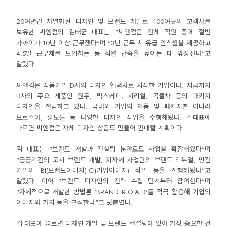
20여년간 차별화된 디자인 및 브랜드 개발로 100여곳의 고객사를
보유한 씨앤컴의 김태균 대표는 "씨앤컴은 전체 직원 중에 절반
가까이가 10년 이상 근무했다"며 "3년 근무 시 유급 안식월을 제공하고
4.5일 근무제를 도입하는 등 직원 만족을 높이는 데 앞장선다"고
말했다.
씨앤컴은 식품기업 D사의 디자인 협력사로 시작한 기업이다. 지금까지
D사의 주요 제품인 원두, 믹스커피, 시리얼, 곡물차 등의 패키지
디자인을 전담하고 있다. 국내외 기업의 제품 및 패키지뿐 아니라
브로슈어, 홍보물 등 다양한 디자인 작업을 수행해왔다. 김대표에
따르면 씨앤컴은 자체 디자인 상품도 만들어 판매할 계획이다.
김 대표는 "브랜드 개발과 컨설팅 분야로도 사업을 확장해왔다"며
"공공기관의 도시 브랜드 개발, 지자체 사업단의 브랜드 리뉴얼, 민간
기업의 BI(브랜드이미지)·CI(기업이미지) 작업 등을 진행해왔다"고
말했다. 이어 "브랜드 디자인의 전략 수립 단계부터 참여한다"며
"자체적으로 개발한 방법론 'BRAND R.O.A.D'를 적극 활용해 기업의
이미지와 가치 등을 분석한다"고 덧붙였다.
김 대표에 따르면 디자인 개발 및 브랜드 컨설팅에 있어 가장 중요한 건