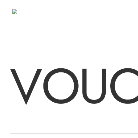
V
O
U