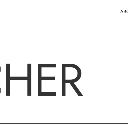
AB
C
H
E
R