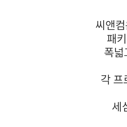
씨앤컴
패키
폭넓
각 프
세