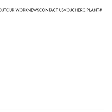
OUT
OUR WORK
NEWS
CONTACT US
VOUCHER
C.PLANT#