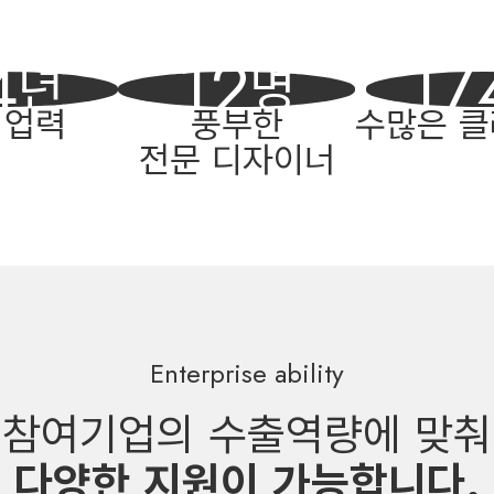
S
5
13
17
년
명
 업력
풍부한
수많은 
ACT U
전문 디자이너
Enterprise ability
참여기업의 수출역량에 맞춰
다양한 지원이 가능합니다.